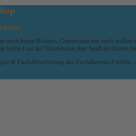
shop
eskurs)
 kaum noch bunte Blumen. Gemeinsam mit euch wollen
er keine Lust auf Blumen hat aber Spaß am Bauen hat
gin & Fachdienstleitung des Fachdienstes Familie, 