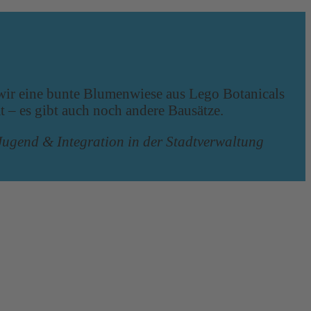
 wir eine bunte Blumenwiese aus Lego Botanicals
 – es gibt auch noch andere Bausätze.
Jugend & Integration in der Stadtverwaltung